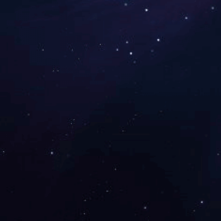
Sign Up
下载中心
Download Center
业务范围
工程咨询
招标代理
工程设计
工程造价咨询
工程监理
工程施工
全过程工程咨询
房地产土地资产评
会计师事务所
估