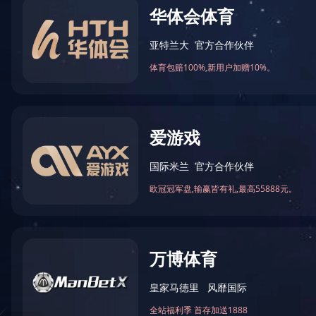
政策法规
行政综合文件
项目管理文件
财税文件
监理文件
招标文件