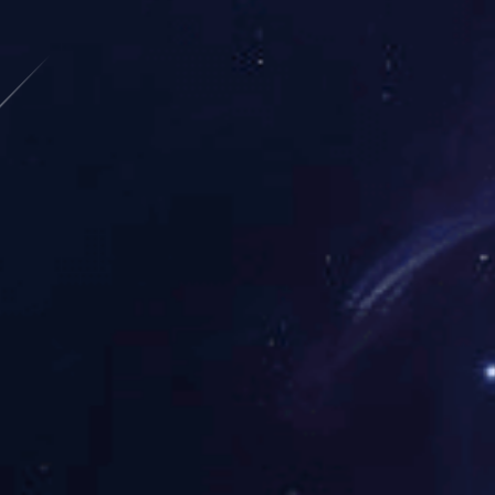
07-03
06-30
06-23