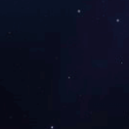
04-30
业务范围