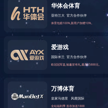
招标中标
预审公告
08-19
招标公告
中标公示
中标业绩