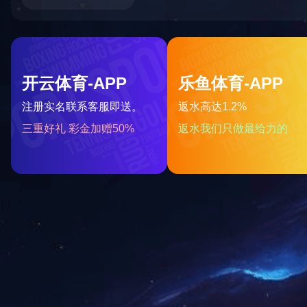
办公环境
字匾展示
团队风采
社会公益
企业愿景
快速通道
Expressway
会员登录
Member Login
会员注册