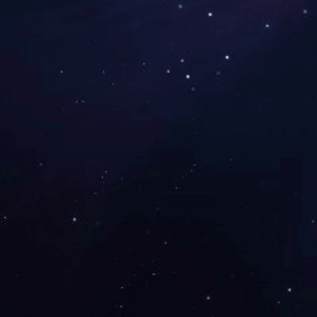
Sign Up
下载中心
Download Center
业务范围
工程咨询
招标代理
工程设计
工程造价咨询
工程监理
工程施工
全过程工程咨询
房地产土地资产评
会计师事务所
估