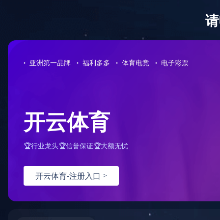
欢迎访问乐竞体育（中国）官方网站-登录入口项目管理有限公司
官方网站.
乐竞体育（中
公司概况
公司动态
资质荣誉
国）官方网站-
登录入口