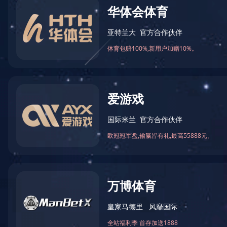
招标中标
预审公告
乐竞体育（中
招标公告
中标公示
中标业绩
乐竞体育（中