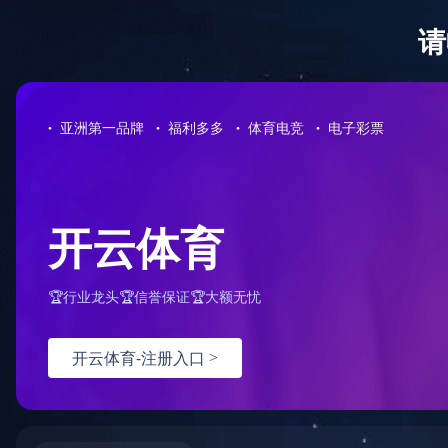
欢迎访问乐竞体育（中国）官方网站-登录入口项目管理有限公司
官方网站.
乐竞体育（中
公司概况
公司动态
资质荣誉
国）官方网站-
登录入口