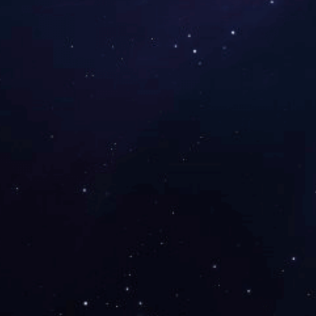
下载中心
Download Center
业务范围
工程咨询
招标代理
工程设计
工程造价咨询
工程监理
工程施工
全过程工程咨询
房地产土地资产评
会计师事务所
估
友情链接：
中招联合系统登录
慧讯网
造价咨询微平台登录