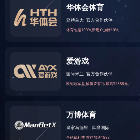
业务范围
工程咨询
招标代理
工程设计
工程造价咨询
工程监理