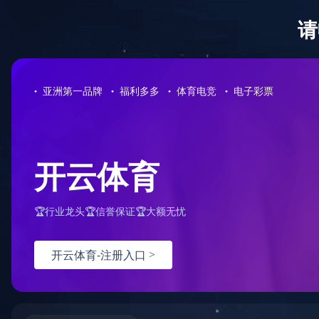
欢迎访问乐竞体育（中国）官方网站-登录入口项目管理有限公司
官方网站.
乐竞体育（中
公司概况
公司动态
资质荣誉
国）官方网站-
登录入口