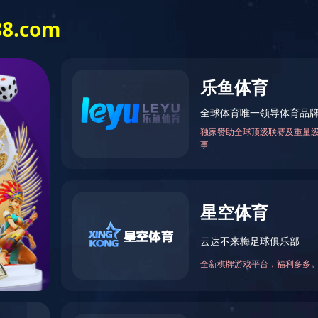
029-8131
咨询电话：
聘
政策法规
企业文化
党建工会
分公司