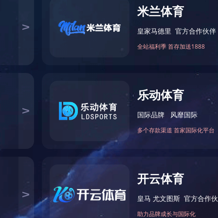
-
乐竞体育（中国）官方网站-登录入口
企业文化