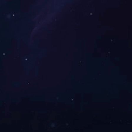
联系方式
乐竞体育（中国）官方网站-登录入口
地址：西安市未央区凤城十二路首创禧悦里A座16层
电话：029-81317379 传真：029-81317379